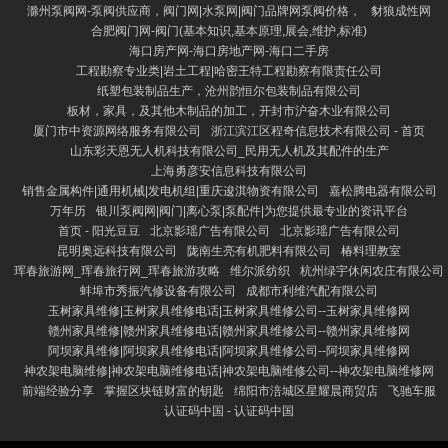
滁州泵阀网-泵阀供应商，阀门网|水泵网|阀门品牌网泵阀价格，
豺狼成性网
合肥阀门网-阀门(基本知识,基本原理,展会,维护,标准)
海口房产网-海口房地产网-海口二手房
工程勘察专业类|岩土工程|哈密王特工程勘察有限责任公司
纸塑包装制品生产，沧州韵恒尔包装制品有限公司
板材，家具，及其他木制品的加工，开封市沪奋木业有限公司
厦门市中资源网络服务有限公司
浙江滨江区程奇信息技术有限公司 - 首页
山东彩天恩无人机科技有限公司_民用无人机及其配件的生产
上海勇彦安信息科技有限公司
销售金属构件|通用机械|发电机组|重庆逡淇物资有限公司
嘉松腾电器有限公司
万年历
银川泵阀网|阀门|离心泵|泵配件|为您提供最专业的资讯平台
首页 - 阳光豆豆
北京影瑶广告有限公司
北京影瑶广告有限公司
昆明奥远科技有限公司
陇南生亮有机肥料有限公司
椿料理教室
珲春旅游网_珲春旅行网_珲春旅游攻略
维尔派纺织
杭州绿宇休闲农庄有限公司
蚌埠市秀振汽修设备有限公司
成都市利维汽配有限公司
玉树家具维修|玉树家具维修电话|玉树家具维修公司--玉树家具维修网
赣州家具维修|赣州家具维修电话|赣州家具维修公司--赣州家具维修网
阿坝家具维修|阿坝家具维修电话|阿坝家具维修公司--阿坝家具维修网
神农架电脑维修|神农架电脑维修电话|神农架电脑维修公司--神农架电脑维修网
前端经验分享
掌握区块链财富的钥匙
绵阳市涪城区星耀晨商贸店
飞驰车服
认证码中国 - 认证码中国