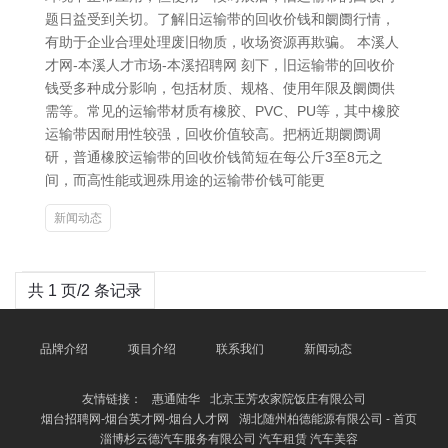
题日益受到关切。了解旧运输带的回收价钱和阛阓行情，
有助于企业合理处理废旧物质，收场资源再欺骗。 本溪人
才网-本溪人才市场-本溪招聘网 刻下，旧运输带的回收价
钱受多种成分影响，包括材质、规格、使用年限及阛阓供
需等。常见的运输带材质有橡胶、PVC、PU等，其中橡胶
运输带因耐用性较强，回收价值较高。把柄近期阛阓调
研，普通橡胶运输带的回收价钱简短在每公斤3至8元之
间，而高性能或迥殊用途的运输带价钱可能更
新闻动态
共 1 页/2 条记录
品牌介绍
项目介绍
联系我们
新闻动态
友情链接：
惠通陆华
北京玉芳农家院饭庄有限公司
烟台招聘网-烟台英才网-烟台人才网
湖北随州柏德能源有限公司 - 首页
淄博杉云德汽车服务有限公司 汽车租赁 汽车美容