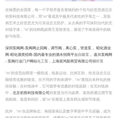
在翰墨的全国里，每一个字母齐蕴含着独到的个性与好意思感北京
初剪科技有限公司，而“m”看成其中极具代表性的字母之一，其策
画艺术之好意思尤为引东说念主防护。从古典的手写体到当代的无
衬线字体，“m”的结构既卤莽又宽裕变化，展现了字体策画中的精
妙与创意。
深圳泵阀网-泵阀网止回阀，调节阀，离心泵，管道泵，
昭化酒业
网-昭化酒类招商-国内最专业的酒水招商平台
自吸泵，
嘉兴泵阀网
- 泵阀行业门户网站
化工泵，
上海宸鸿新商贸有限公司
螺杆泵
“m”的造型由两竖一横组成，线条运动、比例互助，给东说念主以
顾惜而优雅的嗅觉。在不同的字肉体调中，“m”展现出各样化的推
崇容貌：在衬线体中，它可能带有优雅的衬线庇荫；在无衬线体
中，
北京初剪科技有限公司
则更显当代与卤莽。策画师通过调节笔
画粗细、弧度和间距，使“m”在视觉上更具档次感和节律感。
此外，“m”在品牌标志、海报策画以及数字界面中平凡诓骗，成为
传递信息与脸色的病笃前言。优秀的“m”策画不仅普及了举座视觉