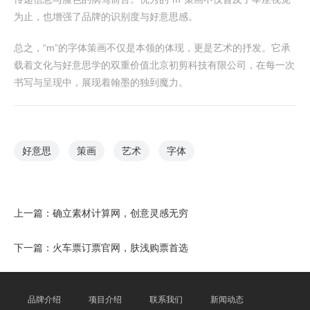
为止，也增强了品牌的识别度与好意思感。
总之，“m”的字体策画不仅是本领的体现，更是艺术的抒发。它承
载着文化与好意思学的双重价值北京初剪科技有限公司，在每一次
书写与呈现中，展现着翰墨的独到魔力。
好意思
策画
艺术
字体
上一篇：
确立素材计算网，创意灵感无穷
下一篇：
火车票订票官网，肤浅购票首选
品牌介绍
项目介绍
联系我们
新闻动态