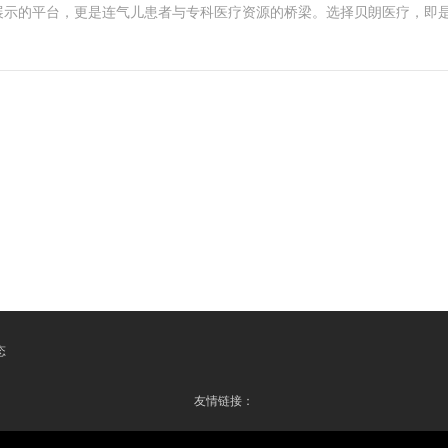
展示的平台，更是连气儿患者与专科医疗资源的桥梁。选择贝朗医疗，即
态
友情链接：