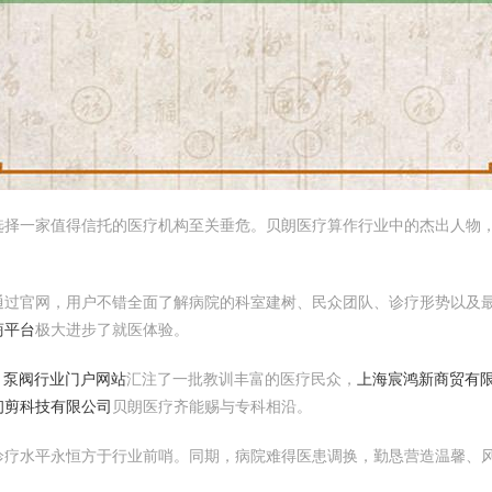
选择一家值得信托的医疗机构至关垂危。贝朗医疗算作行业中的杰出人物
通过官网，用户不错全面了解病院的科室建树、民众团队、诊疗形势以及
商平台
极大进步了就医体验。
- 泵阀行业门户网站
汇注了一批教训丰富的医疗民众，
上海宸鸿新商贸有
初剪科技有限公司
贝朗医疗齐能赐与专科相沿。
诊疗水平永恒方于行业前哨。同期，病院难得医患调换，勤恳营造温馨、