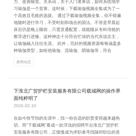
力、改善睡觉。关系词，关于入门者来说，如何系统地学
习瑜伽是一个贫寒。这时候，下载瑜伽视频全集成为了一
个高效且毛糙的选拔。 通过下载瑜伽视频全集，你不错遍
地随时进行学习，不受时刻和场合的国法。不管是早晨起
床后仍是晚上睡前，只需灵通配置，就能随从专科培植的
教导进行进修。这种神志十分符合忙绿的当代东说念主，
让瑜伽融入往往生涯。 此外，完好的视频资源每每涵盖多
种瑜伽类型，如哈他瑜伽、流瑜伽、阴瑜伽等，符合
新闻动态
下淮北广贺护栏安装服务有限公司载城网的操作界
面纯粹明了
2026-02-10
在如今快节拍的生涯中，找一份合适的职责变得越来越热
切。而“下载城网”看成一款浮浅的招聘平台淮北广贺护栏
安装服务有限公司，正慢慢成为求职者寻找隔邻职位的首