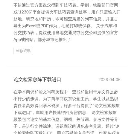
不错通过官方渠说念得到车技巧表。举例，铁路部门官网
或“12306”平台提供火车技巧表查询处事，用户只需输入开
赴地、研究地和日历，即可稽查肃肃的列车信息，并复古
导出为Excel或PDF作为，毛糙打印或保存。 关于汽车和
公交技巧表，提议使用当地交通局或公交公司提供的官方
App或网站。部分城市还推出了
维修资讯
论文检索敷陈下载进口
2026-04-06
在学术商议和论文写稿历程中，查找和援用干系文件是必
不行少的步调。为了简单商议东说念主员、学生以及熟识
责任者高效得回学术资源，好多平台提供了“论文检索敷陈
下载进口”，匡助用户快速得回所需信息。 论文检索敷陈
频繁包含论文的基本信息、纲领、关节词、参考文件等骨
子，是进行文件综述、课题商议的进犯参考贵寓。通过“论
文检索敷陈下载进口”，用户不错输入关节词、作家名或论