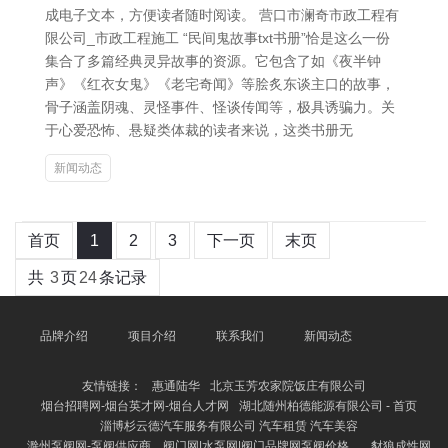
成电子文本，方便读者随时阅读。 营口市澜奇市政工程有
限公司_市政工程施工 “民间鬼故事txt书册”恰是这么一份
集合了多篇经典灵异故事的资源。它包含了如《夜半钟
声》《红衣女鬼》《老宅奇闻》等脍炙东谈主口的故事，
骨子涵盖阴魂、灵怪事件、怪谈传闻等，极具诱骗力。关
于心爱恐怖、悬疑类体裁的读者来说，这类书册无
新闻动态
首页
1
2
3
下一页
末页
共
3
页
24
条记录
品牌介绍
项目介绍
联系我们
新闻动态
友情链接：
惠通陆华
北京玉芳农家院饭庄有限公司
烟台招聘网-烟台英才网-烟台人才网
湖北随州柏德能源有限公司 - 首页
淄博杉云德汽车服务有限公司 汽车租赁 汽车美容
滁州泵阀网-泵阀供应商，阀门网|水泵网|阀门品牌网泵阀价格，
豺狼成性网