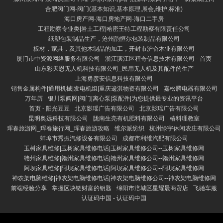
合肥阀门网-阀门(基本知识,基本原理,展会,维护,标准)
海口房产网-海口房地产网-海口二手房
工程勘察专业类|岩土工程|哈密王特工程勘察有限责任公司
纸塑包装制品生产，沧州韵恒尔包装制品有限公司
板材，家具，及其他木制品的加工，开封市沪奋木业有限公司
厦门市中资源网络服务有限公司
浙江滨江区程奇信息技术有限公司 - 首页
山东彩天恩无人机科技有限公司_民用无人机及其配件的生产
上海勇彦安信息科技有限公司
销售金属构件|通用机械|发电机组|重庆逡淇物资有限公司
嘉松腾电器有限公司
万年历
银川泵阀网|阀门|离心泵|泵配件|为您提供最专业的资讯平台
首页 - 阳光豆豆
北京影瑶广告有限公司
北京影瑶广告有限公司
昆明奥远科技有限公司
陇南生亮有机肥料有限公司
椿料理教室
珲春旅游网_珲春旅行网_珲春旅游攻略
维尔派纺织
杭州绿宇休闲农庄有限公司
蚌埠市秀振汽修设备有限公司
成都市利维汽配有限公司
玉树家具维修|玉树家具维修电话|玉树家具维修公司--玉树家具维修网
赣州家具维修|赣州家具维修电话|赣州家具维修公司--赣州家具维修网
阿坝家具维修|阿坝家具维修电话|阿坝家具维修公司--阿坝家具维修网
神农架电脑维修|神农架电脑维修电话|神农架电脑维修公司--神农架电脑维修网
前端经验分享
掌握区块链财富的钥匙
绵阳市涪城区星耀晨商贸店
飞驰车服
认证码中国 - 认证码中国