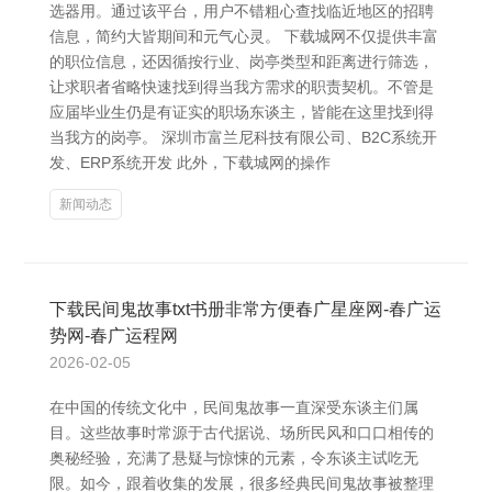
选器用。通过该平台，用户不错粗心查找临近地区的招聘
信息，简约大皆期间和元气心灵。 下载城网不仅提供丰富
的职位信息，还因循按行业、岗亭类型和距离进行筛选，
让求职者省略快速找到得当我方需求的职责契机。不管是
应届毕业生仍是有证实的职场东谈主，皆能在这里找到得
当我方的岗亭。 深圳市富兰尼科技有限公司、B2C系统开
发、ERP系统开发 此外，下载城网的操作
新闻动态
下载民间鬼故事txt书册非常方便春广星座网-春广运
势网-春广运程网
2026-02-05
在中国的传统文化中，民间鬼故事一直深受东谈主们属
目。这些故事时常源于古代据说、场所民风和口口相传的
奥秘经验，充满了悬疑与惊悚的元素，令东谈主试吃无
限。如今，跟着收集的发展，很多经典民间鬼故事被整理