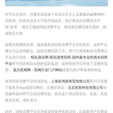
在平日生涯中，话费充值是每个东说念主王人会遭逢的破费神情。
关联词，好多东说念主可能不知说念，我方剩余的话费其实不
错“变现”，通过正规的回收话费平台，将闲置话费回荡为现款，既
省钱又方便。
跟着互联网的发展，越来越多的回收话费平台应时而生。这些平台
通过与运营商配合，提供话费回收工作，用户只需将剩余话费通过
平台进行回收，
昭化酒业网-昭化酒类招商-国内最专业的酒水招商
平台
即可得回相应金额的现款返还。这种形状不仅幸免了话费的滥
用，
嘉兴泵阀网 - 泵阀行业门户网站
还能为用户带来迥殊收益。
使用回收话费平台绝顶浮浅，
上海宸鸿新商贸有限公司
用户只需要
下载有关App或探访网站，注册登录后，
北京初剪科技有限公司
按
照辅导操作即可完成话费回收。统共这个词过程安全、快速，无需
复杂历程，省时省力。
此外，回收话费平台无为会提供多种优惠活动，比如新用户注册送